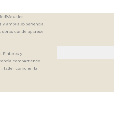
individuales,
s y amplia experiencia
as obras donde aparece
 Pintores y
cencia compartiendo
i taller como en la