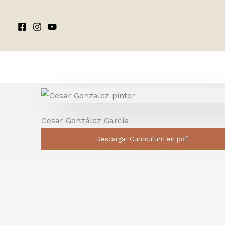
Ir
al
contenido
Cesar González García
Descargar Curriculum en pdf