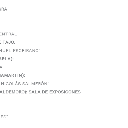
GRA
CENTRAL
 TAJO.
ANUEL ESCRIBANO”
ARLA):
A
HAMARTIN):
 NICOLÁS SALMERÓN”
VALDEMORO): SALA DE EXPOSICONES
LES”